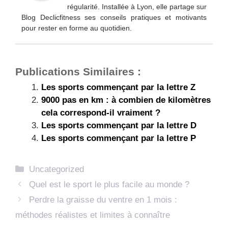
régularité. Installée à Lyon, elle partage sur
Blog Declicfitness ses conseils pratiques et motivants
pour rester en forme au quotidien.
Publications Similaires :
Les sports commençant par la lettre Z
9000 pas en km : à combien de kilomètres
cela correspond-il vraiment ?
Les sports commençant par la lettre D
Les sports commençant par la lettre P
Catégories
Uncategorized
Quel est le sport le plus facile au monde ?
Perdre la graisse du ventre en 1 mois :
méthodes réalistes et limites à connaître