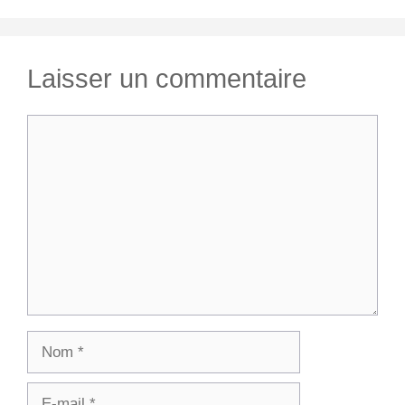
Laisser un commentaire
Commentaire
Nom
E-