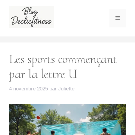
Aller
au
Menu
contenu
Les sports commençant
par la lettre U
4 novembre 2025
par
Juliette