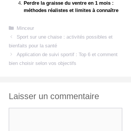
Perdre la graisse du ventre en 1 mois :
méthodes réalistes et limites à connaître
Catégories
Minceur
Sport sur une chaise : activités possibles et
bienfaits pour la santé
Application de suivi sportif : Top 6 et comment
bien choisir selon vos objectifs
Laisser un commentaire
Commentaire